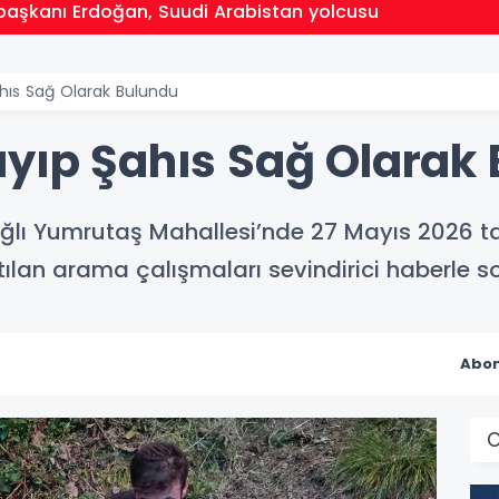
aşkanı Erdoğan, Suudi Arabistan yolcusu
ahıs Sağ Olarak Bulundu
ayıp Şahıs Sağ Olarak
ğlı Yumrutaş Mahallesi’nde 27 Mayıs 2026 tar
tılan arama çalışmaları sevindirici haberle s
Abon