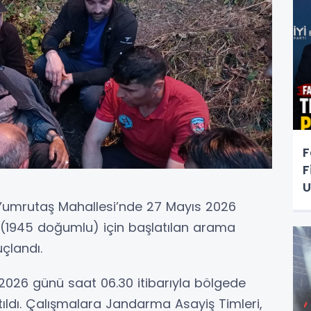
F
F
U
 Yumrutaş Mahallesi’nde 27 Mayıs 2026
G. (1945 doğumlu) için başlatılan arama
uçlandı.
2026 günü saat 06.30 itibarıyla bölgede
ıldı. Çalışmalara Jandarma Asayiş Timleri,