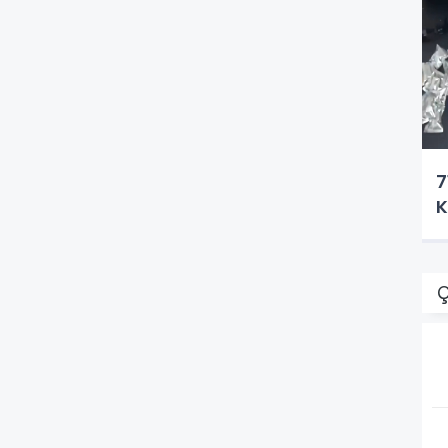
7
K
Ç