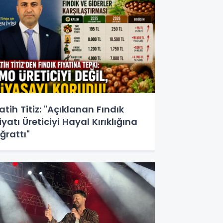
atih Titiz: "Açıklanan Fındık
iyatı Üreticiyi Hayal Kırıklığına
ğrattı"