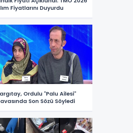
ındık Fiyatı Açıklandı: TMO 2026
lım Fiyatlarını Duyurdu
argıtay, Ordulu "Palu Ailesi"
avasında Son Sözü Söyledi