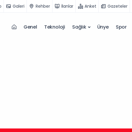
o
Galeri
Rehber
İlanlar
Anket
Gazeteler
Genel
Teknoloji
Sağlık
Ünye
Spor