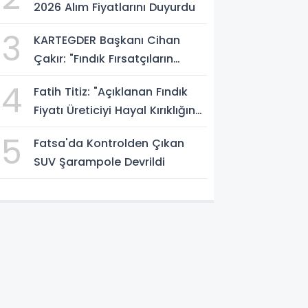
2026 Alım Fiyatlarını Duyurdu
3
KARTEGDER Başkanı Cihan
Çakır: "Fındık Fırsatçıların
Elinde Kalmasın"
4
Fatih Titiz: "Açıklanan Fındık
Fiyatı Üreticiyi Hayal Kırıklığına
Uğrattı"
5
Fatsa'da Kontrolden Çıkan
SUV Şarampole Devrildi