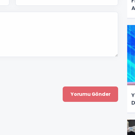
F
A
Y
D