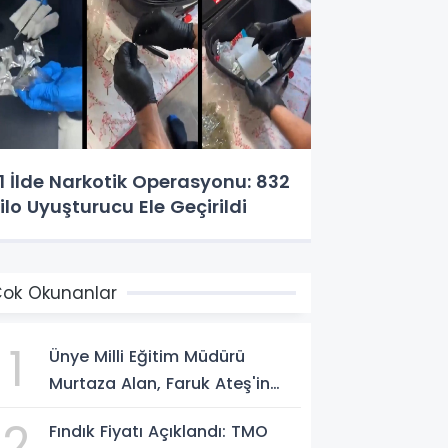
1 İlde Narkotik Operasyonu: 832
ilo Uyuşturucu Ele Geçirildi
ok Okunanlar
1
Ünye Milli Eğitim Müdürü
Murtaza Alan, Faruk Ateş'in
Atölyesini İnceledi
2
Fındık Fiyatı Açıklandı: TMO