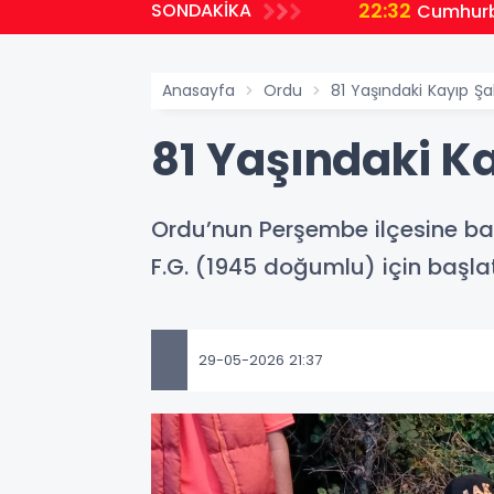
22:32
SONDAKİKA
planlıyoruz
Cumhurb
Anasayfa
Ordu
81 Yaşındaki Kayıp Ş
81 Yaşındaki K
Ordu’nun Perşembe ilçesine ba
F.G. (1945 doğumlu) için başla
29-05-2026 21:37