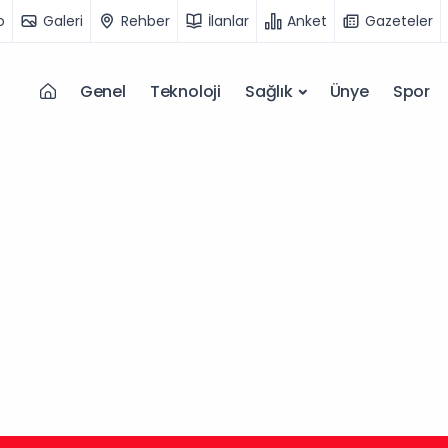
o
Galeri
Rehber
İlanlar
Anket
Gazeteler
Genel
Teknoloji
Sağlık
Ünye
Spor