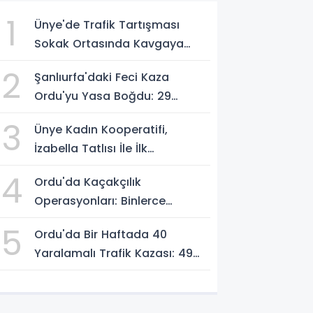
1
Ünye'de Trafik Tartışması
Sokak Ortasında Kavgaya
Dönüştü
2
Şanlıurfa'daki Feci Kaza
Ordu'yu Yasa Boğdu: 29
Yaşındaki Emre Kotan
3
Ünye Kadın Kooperatifi,
Yaşamını Yitirdi
İzabella Tatlısı İle İlk
Gastrofest'in Şampiyonu
4
Ordu'da Kaçakçılık
Oldu!
Operasyonları: Binlerce
Makaron ve 411 Yasaklı Bıçak
5
Ordu'da Bir Haftada 40
Ele Geçirildi
Yaralamalı Trafik Kazası: 49
Kişi Yaralandı