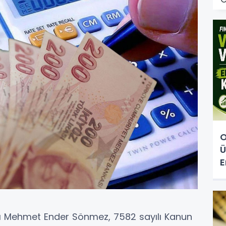
O
Ü
E
nı Mehmet Ender Sönmez, 7582 sayılı Kanun