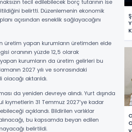
maksızın tecil edilebilecek borç tutarının ise
ltildiğini belirtti. Düzenlemenin ekonomik
Ş
planı açısından esneklik sağlayacağını
Y
K
ilen üretim yapan kurumların üretimden elde
rgisi oranının yüzde 12,5 olarak
m yapan kurumların da üretim gelirleri bu
amanın 2027 yılı ve sonrasındaki
 olacağı aktarıldı.
laması da yeniden devreye alındı. Yurt dışında
kul kıymetlerin 31 Temmuz 2027’ye kadar
ileceği açıklandı. Bildirilen varlıklar
O
 alınacağı, bu kapsamda beyan edilen
O
mayacağı belirtildi.
v