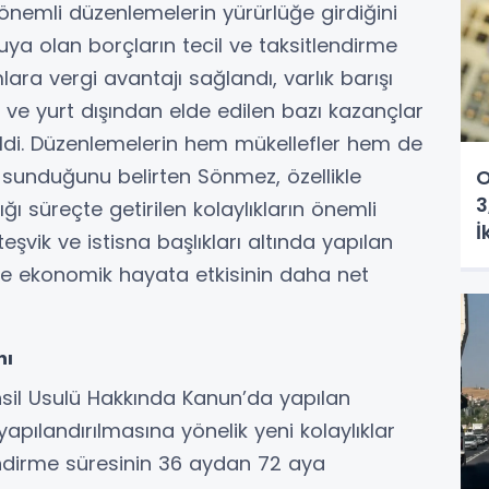
nemli düzenlemelerin yürürlüğe girdiğini
muya olan borçların tecil ve taksitlendirme
ara vergi avantajı sağlandı, varlık barışı
ve yurt dışından elde edilen bazı kazançlar
irildi. Düzenlemelerin hem mükellefler hem de
 sunduğunu belirten Sönmez, özellikle
O
3
 süreçte getirilen kolaylıkların önemli
İ
eşvik ve istisna başlıkları altında yapılan
e ekonomik hayata etkisinin daha net
nı
hsil Usulü Hakkında Kanun’da yapılan
apılandırılmasına yönelik yeni kolaylıklar
endirme süresinin 36 aydan 72 aya