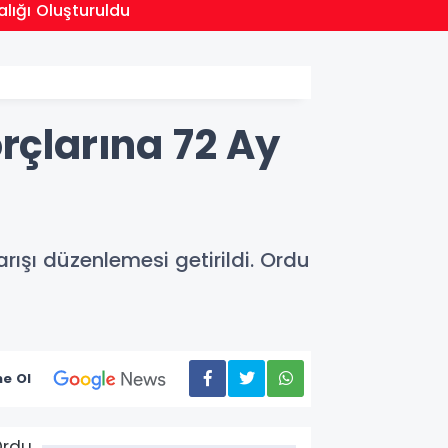
19:15
ığı Oluşturuldu
Cumhur
rçlarına 72 Ay
arışı düzenlemesi getirildi. Ordu
e Ol
Ordu