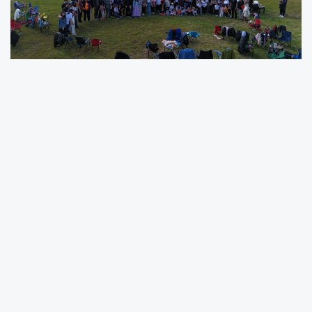
Ordu Genç İş İnsanları Derneği, Anneler Günü
dolayısıyla üyeleri ve ailelerinin katılımıyla
deniz kenarında düzenlenen “Yaza Merhaba”
etkinliğinde bir araya geldi. Yoğun katılımla
gerçekleşen organizasyonda hem Anneler
Günü kutlandı hem de yaz sezonu karşılandı. İş
dünyasının temsilcileri, aileleri ve çocuklarıyla
birlikte doğa ve deniz manzarası eşliğinde bir
gün geçirdi. Sosyal bağların güçlendiği
etkinlikte katılımcılar, günlük iş temposunun
dışına çıkarak aileleriyle vakit geçirme fırsatı