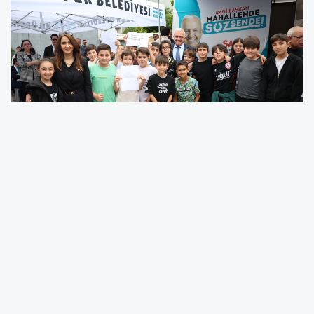
Bursa Nilüfer Belediye Başkanı Şadi Özdemir,
“Şadi Başkan Mahallende Söz Sende”
buluşmalarına Demirci Mahallesi ile devam
etti. Başkan Şadi Özdemir, program
kapsamında ilk olarak Demirci Mahalle