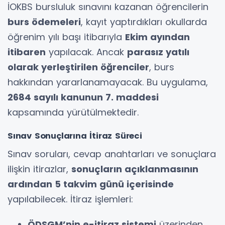
İOKBS bursluluk sınavını kazanan öğrencilerin
burs ödemeleri
, kayıt yaptırdıkları okullarda
öğrenim yılı başı itibarıyla
Ekim ayından
itibaren
yapılacak. Ancak
parasız yatılı
olarak yerleştirilen öğrenciler
, burs
hakkından yararlanamayacak. Bu uygulama,
2684 sayılı kanunun 7. maddesi
kapsamında yürütülmektedir.
Sınav Sonuçlarına İtiraz Süreci
Sınav soruları, cevap anahtarları ve sonuçlara
ilişkin itirazlar,
sonuçların açıklanmasının
ardından 5 takvim günü içerisinde
yapılabilecek. İtiraz işlemleri:
ÖDSGM’nin e-itiraz sistemi
üzerinden