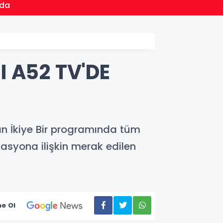
16:33
nda
Sosyal
I A52 TV'DE
an İkiye Bir programında tüm
izasyona ilişkin merak edilen
e Ol