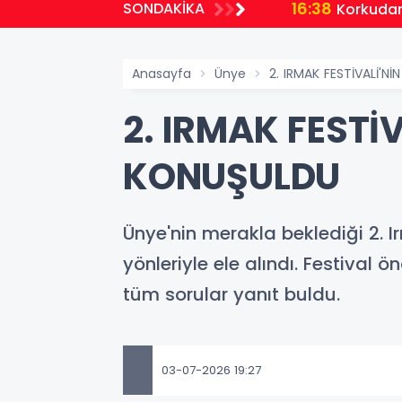
16:38
SONDAKİKA
Korkudan
Anasayfa
Ünye
2. IRMAK FESTİVALİ'N
2. IRMAK FESTİ
KONUŞULDU
Ünye'nin merakla beklediği 2. 
yönleriyle ele alındı. Festival
tüm sorular yanıt buldu.
03-07-2026 19:27