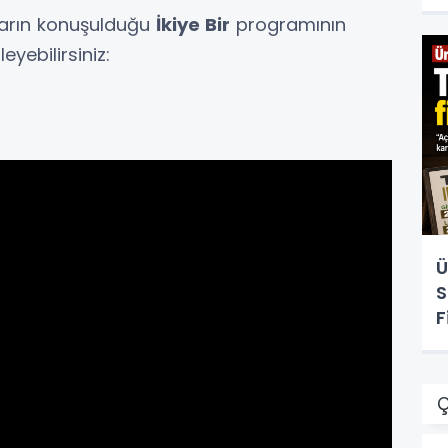
ayların konuşulduğu
İkiye Bir
programının
yebilirsiniz:
Ü
S
F
Ç