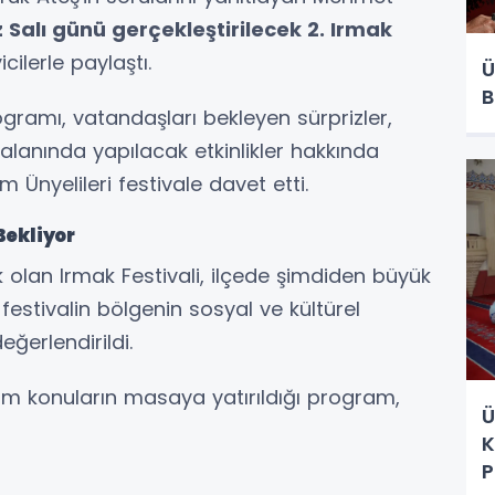
Salı günü gerçekleştirilecek 2. Irmak
icilerle paylaştı.
Ü
B
programı, vatandaşları bekleyen sürprizler,
lanında yapılacak etkinlikler hakkında
m Ünyelileri festivale davet etti.
Bekliyor
k olan Irmak Festivali, ilçede şimdiden büyük
stivalin bölgenin sosyal ve kültürel
ğerlendirildi.
üm konuların masaya yatırıldığı program,
Ü
K
P