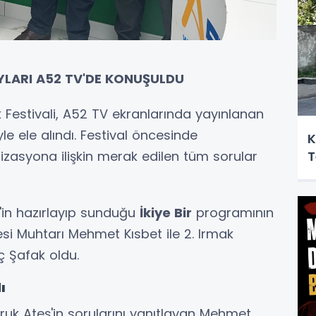
AYLARI A52 TV'DE KONUŞULDU
k Festivali, A52 TV ekranlarında yayınlanan
 ele alındı. Festival öncesinde
K
T
nizasyona ilişkin merak edilen tüm sorular
'in hazırlayıp sunduğu
İkiye Bir
programının
lesi Muhtarı Mehmet Kısbet ile 2. Irmak
ç Şafak oldu.
ı
uk Ateş'in sorularını yanıtlayan Mehmet