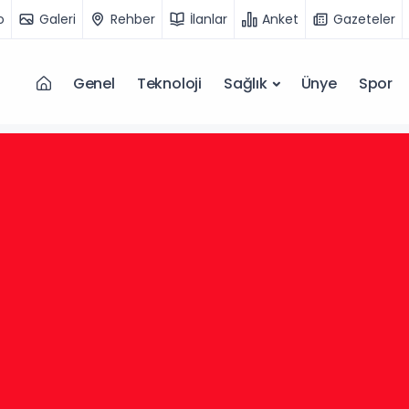
o
Galeri
Rehber
İlanlar
Anket
Gazeteler
Genel
Teknoloji
Sağlık
Ünye
Spor