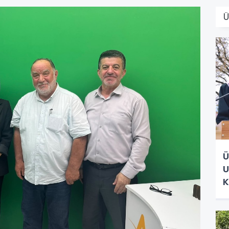
Ü
U
K