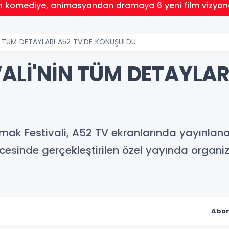
 komediye, animasyondan dramaya 6 yeni film vizyo
İN TÜM DETAYLARI A52 TV'DE KONUŞULDU
VALİ'NİN TÜM DETAYLAR
Irmak Festivali, A52 TV ekranlarında yayınlan
 öncesinde gerçekleştirilen özel yayında organ
Abon