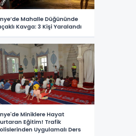
nye’de Mahalle Düğününde
ıçaklı Kavga: 3 Kişi Yaralandı
nye'de Miniklere Hayat
urtaran Eğitim! Trafik
olislerinden Uygulamalı Ders