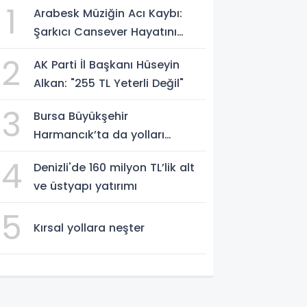
1
Arabesk Müziğin Acı Kaybı:
Şarkıcı Cansever Hayatını
Kaybetti
2
AK Parti İl Başkanı Hüseyin
Alkan: "255 TL Yeterli Değil"
3
Bursa Büyükşehir
Harmancık’ta da yolları
yeniliyor
4
Denizli'de 160 milyon TL’lik alt
ve üstyapı yatırımı
5
Kırsal yollara neşter