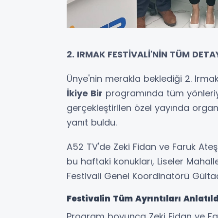
2. IRMAK FESTİVALİ'NİN TÜM DET
Ünye'nin merakla beklediği 2. Irma
İkiye Bir
programında tüm yönleriyle
gerçekleştirilen özel yayında orga
yanıt buldu.
A52 TV'de Zeki Fidan ve Faruk Ateş
bu haftaki konukları, Liseler Mahal
Festivali Genel Koordinatörü Gülta
Festivalin Tüm Ayrıntıları Anlatıld
Program boyunca Zeki Fidan ve Far