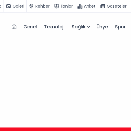
o
Galeri
Rehber
İlanlar
Anket
Gazeteler
Genel
Teknoloji
Sağlık
Ünye
Spor