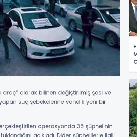
E
M
O
e araç” olarak bilinen değiştirilmiş şasi ve
 yapan suç şebekelerine yönelik yeni bir
gerçekleştirilen operasyonda 35 şüphelinin
klandığını açıkladı. Diğer şüphelilerle ilgili