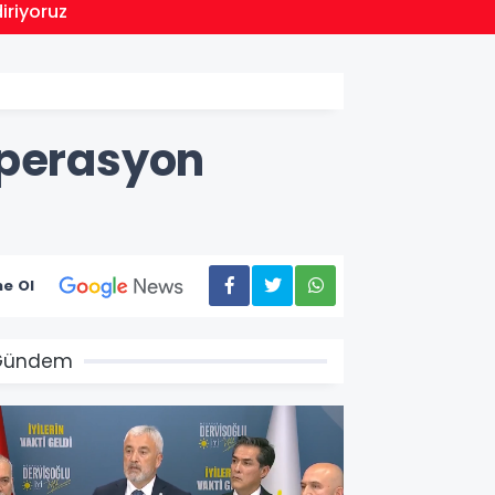
12:28
iriyoruz
Öğrenc
operasyon
e Ol
Gündem