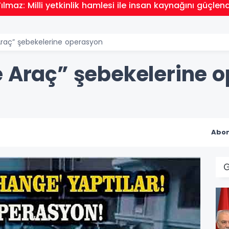
lmaz: Milli yetkinlik hamlesi ile insan kaynağını güçlend
Araç” şebekelerine operasyon
e Araç” şebekelerine 
Abon