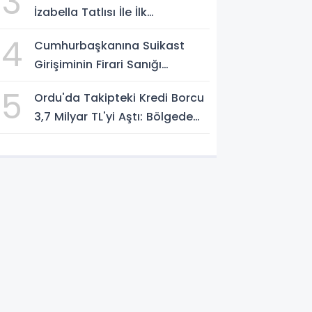
3
İzabella Tatlısı İle İlk
Gastrofest'in Şampiyonu
4
Cumhurbaşkanına Suikast
Oldu!
Girişiminin Firari Sanığı
Yakalandı
5
Ordu'da Takipteki Kredi Borcu
3,7 Milyar TL'yi Aştı: Bölgede
İkinci Sırada