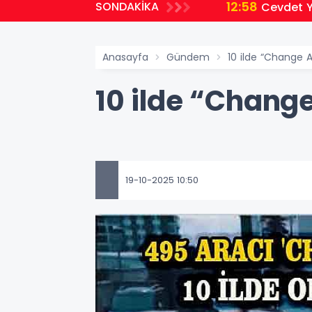
12:58
SONDAKİKA
Cevdet Yı
Anasayfa
Gündem
10 ilde “Change 
10 ilde “Chang
19-10-2025 10:50