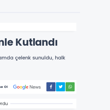
nle Kutlandı
ramda çelenk sunuldu, halk
e Ol
Ordu