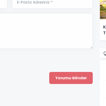
E-Posta Adresiniz *
K
T
Ç