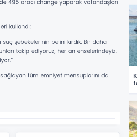
elde 495 aracı change yaparak vatandaşları
eri kullandı:
uç şebekelerinin belini kırdık. Bir daha
unları takip ediyoruz, her an enselerindeyiz.
yor.”
ı sağlayan tüm emniyet mensuplarını da
K
f