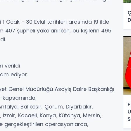
Ç
D
i 1 Ocak - 30 Eylül tarihleri arasında 19 ilde
407 şüpheli yakalanırken, bu kişilerin 495
di.
ı verildi
vam ediyor.
iyet Genel Müdürlüğü Asayiş Daire Başkanlığı
ar kapsamında;
F
talya, Balıkesir, Çorum, Diyarbakır,
Ü
, İzmir, Kocaeli, Konya, Kütahya, Mersin,
S
e gerçekleştirilen operasyonlarda,