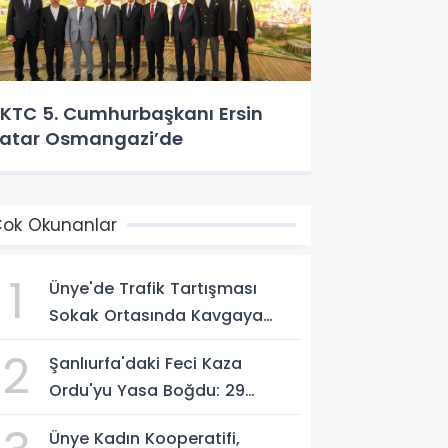
KTC 5. Cumhurbaşkanı Ersin
atar Osmangazi’de
ok Okunanlar
1
Ünye'de Trafik Tartışması
Sokak Ortasında Kavgaya
Dönüştü
2
Şanlıurfa'daki Feci Kaza
Ordu'yu Yasa Boğdu: 29
Yaşındaki Emre Kotan
Ünye Kadın Kooperatifi,
Yaşamını Yitirdi