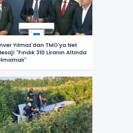
nver Yılmaz'dan TMO'ya Net
esaj! "Fındık 310 Liranın Altında
lmamalı"