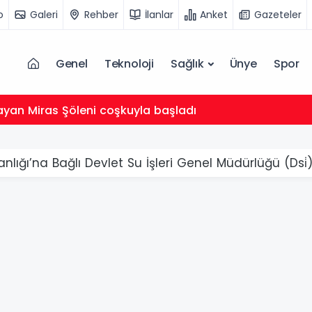
o
Galeri
Rehber
İlanlar
Anket
Gazeteler
Genel
Teknoloji
Sağlık
Ünye
Spor
ayan Miras Şöleni coşkuyla başladı
ığı’na Bağlı Devlet Su İşleri Genel Müdürlüğü (Dsi̇) 