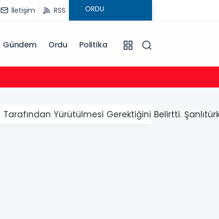
İletişim
RSS
Gündem
Ordu
Politika
09:09
Siyas
Tarafından Yürütülmesi Gerektiğini Belirtti. Şanlıtür